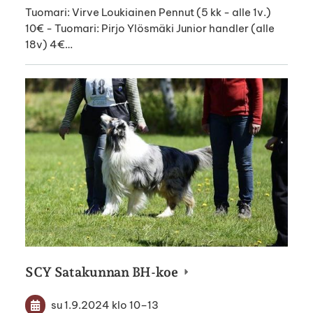
Tuomari: Virve Loukiainen Pennut (5 kk - alle 1v.)
10€ - Tuomari: Pirjo Ylösmäki Junior handler (alle
18v) 4€…
SCY Satakunnan BH-koe
su 1.9.2024
klo 10
–
13