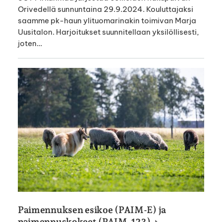
Orivedellä sunnuntaina 29.9.2024. Kouluttajaksi
saamme pk-haun ylituomarinakin toimivan Marja
Uusitalon. Harjoitukset suunnitellaan yksilöllisesti,
joten…
Paimennuksen esikoe (PAIM-E) ja
paimennuskokeet (PAIM-123)