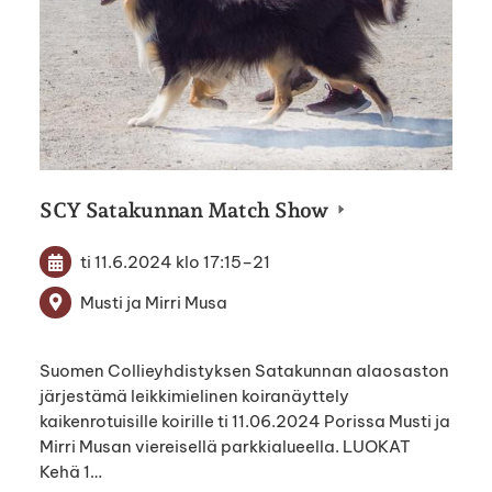
SCY Satakunnan Match Show
ti 11.6.2024
klo 17:15
–
21
Musti ja Mirri Musa
Suomen Collieyhdistyksen Satakunnan alaosaston
järjestämä leikkimielinen koiranäyttely
kaikenrotuisille koirille ti 11.06.2024 Porissa Musti ja
Mirri Musan viereisellä parkkialueella. LUOKAT
Kehä 1…