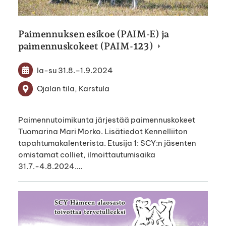
Paimennuksen esikoe (PAIM-E) ja
paimennuskokeet (PAIM-123)
la-su
31.8.
–
1.9.2024
Ojalan tila, Karstula
Paimennutoimikunta järjestää paimennuskokeet
Tuomarina Mari Morko. Lisätiedot Kennelliiton
tapahtumakalenterista. Etusija 1: SCY:n jäsenten
omistamat colliet, ilmoittautumisaika
31.7.-4.8.2024.…