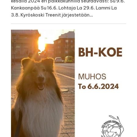
kesällä 2024 eri paikkakunnilla seuraavasti: Su 9.6.
Kankaanpää Su 16.6. Lohtaja La 29.6. Lammi La
3.8. Kyröskoski Treenit järjestetään…