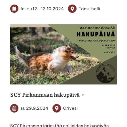
la-su
12.
–
13.10.2024
Tomi-halli
SCY Pirkanmaan hakupäivä
su 29.9.2024
Orivesi
SCY Pirkanmaa järjestää collieiden hakupäivän