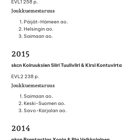
EVL1 258 p.
Joukkuemestaruus
Päijät-Hämeen ao.
Helsingin ao.
Saimaan ao.
2015
skcn Koiruuksien Siiri Tuuliviiri & Kirsi Kontuvirta
EVL2 238 p.
Joukkuemestaruus
Saimaan ao.
Keski-Suomen ao.
Savo-Karjalan ao.
2014
pkcn Brantastigs Xonia & Pia Veikkolainen