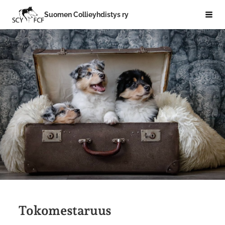
Siirry
Suomen Collieyhdistys ry
Hak
sivun
sisältöön
Tokomestaruus