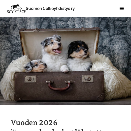
Siirry
Suomen Collieyhdistys ry
Hak
sivun
sisältöön
Vuoden 2026