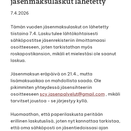
jäsenmaksulaskut lähetetty
7.4.2026
Tämän vuoden jäsenmaksulaskut on lähetetty
tiistaina 7.4. Lasku tulee lähtökohtaisesti
sähköpostitse jäsenrekisteriin ilmoittamaasi
osoitteeseen, joten tarkistathan myös
roskapostikansion, mikäli et mielestäsi ole saanut
laskua.
Jäsenmaksun eräpäivä on 21.4., mutta
lisämaksuaikaa on mahdollista saada. Ole
pikimmiten yhteydessä jäsensihteeriin
osoitteeseen
scy.jasenpalvelut@gmail.com
, mikäli
tarvitset joustoa - se järjestyy kyllä.
Huomaathan, että paperilaskusta peritään
erillinen laskutuslisä, joten nyt kannattaa tarkistaa,
että oma sähköposti on jäsentiedoissasi ajan