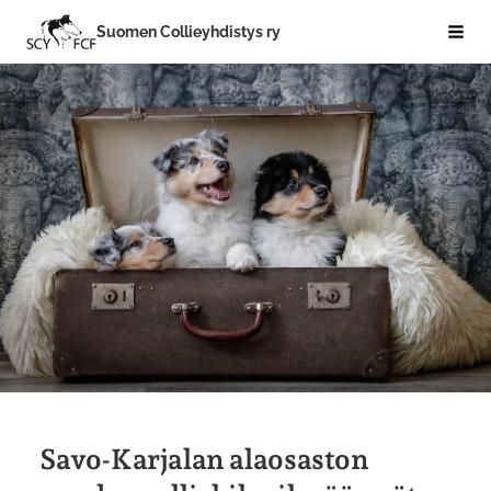
Siirry
Suomen Collieyhdistys ry
Hak
sivun
sisältöön
Savo-Karjalan alaosaston