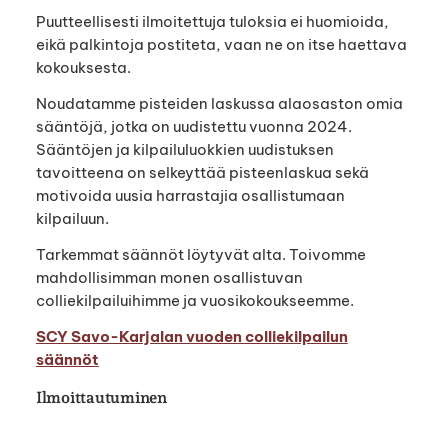
Puutteellisesti ilmoitettuja tuloksia ei huomioida,
eikä palkintoja postiteta, vaan ne on itse haettava
kokouksesta.
Noudatamme pisteiden laskussa alaosaston omia
sääntöjä, jotka on uudistettu vuonna 2024.
Sääntöjen ja kilpailuluokkien uudistuksen
tavoitteena on selkeyttää pisteenlaskua sekä
motivoida uusia harrastajia osallistumaan
kilpailuun.
Tarkemmat säännöt löytyvät alta. Toivomme
mahdollisimman monen osallistuvan
colliekilpailuihimme ja vuosikokoukseemme.
SCY Savo-Karjalan vuoden colliekilpailun
säännöt
Ilmoittautuminen