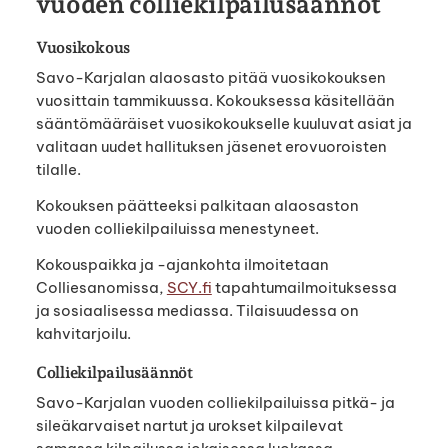
vuoden colliekilpailusäännöt
Vuosikokous
Savo-Karjalan alaosasto pitää vuosikokouksen
vuosittain tammikuussa. Kokouksessa käsitellään
sääntömääräiset vuosikokoukselle kuuluvat asiat ja
valitaan uudet hallituksen jäsenet erovuoroisten
tilalle.
Kokouksen päätteeksi palkitaan alaosaston
vuoden colliekilpailuissa menestyneet.
Kokouspaikka ja -ajankohta ilmoitetaan
Colliesanomissa,
SCY.fi
tapahtumailmoituksessa
ja sosiaalisessa mediassa. Tilaisuudessa on
kahvitarjoilu.
Colliekilpailusäännöt
Savo-Karjalan vuoden colliekilpailuissa pitkä- ja
sileäkarvaiset nartut ja urokset kilpailevat