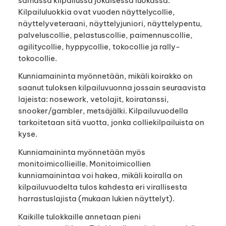
samassa kilpailussa jokaisessa luokassa.
Kilpailuluokkia ovat vuoden näyttelycollie,
näyttelyveteraani, näyttelyjuniori, näyttelypentu,
palveluscollie, pelastuscollie, paimennuscollie,
agilitycollie, hyppycollie, tokocollie ja rally-
tokocollie.
Kunniamaininta myönnetään, mikäli koirakko on
saanut tuloksen kilpailuvuonna jossain seuraavista
lajeista: nosework, vetolajit, koiratanssi,
snooker/gambler, metsäjälki. Kilpailuvuodella
tarkoitetaan sitä vuotta, jonka colliekilpailuista on
kyse.
Kunniamaininta myönnetään myös
monitoimicollieille. Monitoimicollien
kunniamainintaa voi hakea, mikäli koiralla on
kilpailuvuodelta tulos kahdesta eri virallisesta
harrastuslajista (mukaan lukien näyttelyt).
Kaikille tulokkaille annetaan pieni