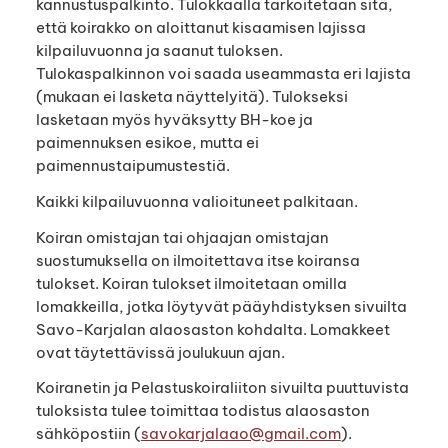
kannustuspalkinto. Tulokkaalla tarkoitetaan sitä,
että koirakko on aloittanut kisaamisen lajissa
kilpailuvuonna ja saanut tuloksen.
Tulokaspalkinnon voi saada useammasta eri lajista
(mukaan ei lasketa näyttelyitä). Tulokseksi
lasketaan myös hyväksytty BH-koe ja
paimennuksen esikoe, mutta ei
paimennustaipumustestiä.
Kaikki kilpailuvuonna valioituneet palkitaan.
Koiran omistajan tai ohjaajan omistajan
suostumuksella on ilmoitettava itse koiransa
tulokset. Koiran tulokset ilmoitetaan omilla
lomakkeilla, jotka löytyvät pääyhdistyksen sivuilta
Savo-Karjalan alaosaston kohdalta. Lomakkeet
ovat täytettävissä joulukuun ajan.
Koiranetin ja Pelastuskoiraliiton sivuilta puuttuvista
tuloksista tulee toimittaa todistus alaosaston
sähköpostiin (
savokarjalaao@gmail.com
).