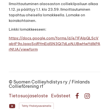
Ilmoittautuminen alaosaston colliekilpailuun alkaa
1.12. ja päättyy 1.1. klo 23.59. Ilmoittautuminen
tapahtuu oheisella lomakkeella. Lomake on
koirakohtainen.
Linkki lomakkeeseen:
https://docs.google.com/forms/d/e/1FAIpQLScV
qbtF9oJaqoScjRYmEidSN3Qi7dLpNJJBwHwYdIkPA
rN1JA/viewform
©
Suomen Collieyhdistys ry / Finlands
Collieförening rf
Tietosuojaseloste
Evästeet
Facebook
Instagram
Tehty Yhdistysavaimella