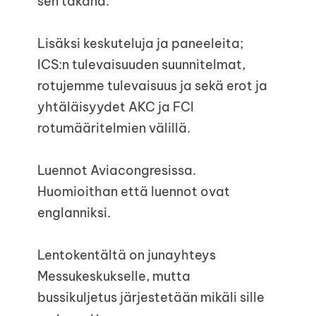
sen takana.
Lisäksi keskuteluja ja paneeleita;
ICS:n tulevaisuuden suunnitelmat,
rotujemme tulevaisuus ja sekä erot ja
yhtäläisyydet AKC ja FCI
rotumääritelmien välillä.
Luennot Aviacongresissa.
Huomioithan että luennot ovat
englanniksi.
Lentokentältä on junayhteys
Messukeskukselle, mutta
e
bussikuljetus järjestetään mikäli sille