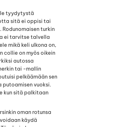
lle tyydytystä
ta sitä ei oppisi tai
. Rodunomaisen turkin
ei tarvitse talvella
sele mikä keli ulkona on,
n collie on myös oikein
erkiksi autossa
erkin tai -mallin
a joutuisi pelkäämään sen
a putoamisen vuoksi.
e kun sitä palkitaan
arsinkin oman rotunsa
a voidaan käydä