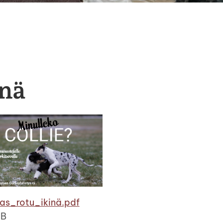
inä
as_rotu_ikinä.pdf
MB