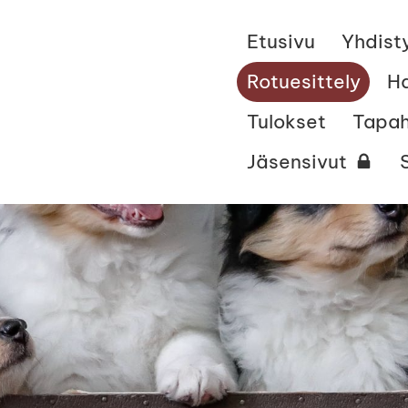
Etusivu
Yhdist
Rotuesittely
H
Tulokset
Tapa
Jäsensivut