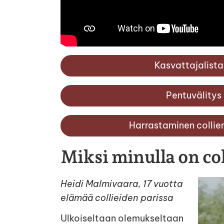
Kasvattajalista
Pentuvälitys
Harrastaminen collie
Miksi minulla on col
Heidi Malmivaara, 17 vuotta
elämää collieiden parissa
Ulkoiseltaan olemukseltaan