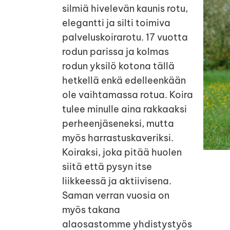
silmiä hivelevän kaunis rotu,
elegantti ja silti toimiva
palveluskoirarotu. 17 vuotta
rodun parissa ja kolmas
rodun yksilö kotona tällä
hetkellä enkä edelleenkään
ole vaihtamassa rotua. Koira
tulee minulle aina rakkaaksi
perheenjäseneksi, mutta
myös harrastuskaveriksi.
Koiraksi, joka pitää huolen
siitä että pysyn itse
liikkeessä ja aktiivisena.
Saman verran vuosia on
myös takana
alaosastomme yhdistystyös