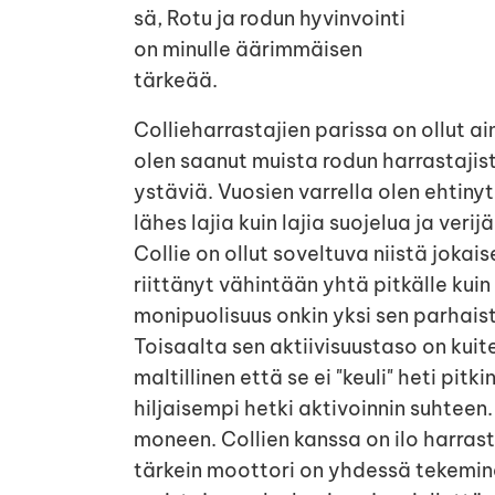
sä, Rotu ja rodun hyvinvointi
on minulle äärimmäisen
tärkeää.
Collieharrastajien parissa on ollut ain
olen saanut muista rodun harrastajis
ystäviä. Vuosien varrella olen ehtinyt
lähes lajia kuin lajia suojelua ja ver
Collie on ollut soveltuva niistä jokai
riittänyt vähintään yhtä pitkälle kui
monipuolisuus onkin yksi sen parhais
Toisaalta sen aktiivisuustaso on kuit
maltillinen että se ei "keuli" heti pitki
hiljaisempi hetki aktivoinnin suhteen
moneen. Collien kanssa on ilo harrast
tärkein moottori on yhdessä tekemin