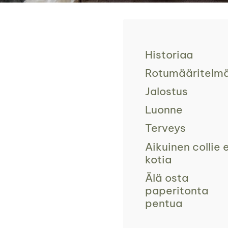
Historiaa
Rotumääritelm
Jalostus
Luonne
Terveys
Aikuinen collie e
kotia
Älä osta
paperitonta
pentua