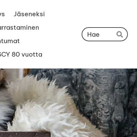
ys
Jäseneksi
arrastaminen
Ha
htumat
Hae
SCY 80 vuotta