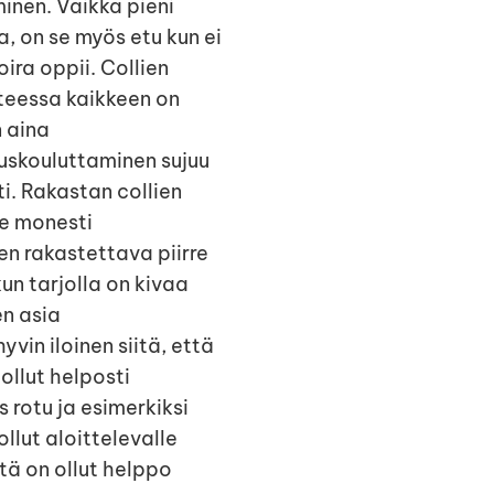
inen. Vaikka pieni
 on se myös etu kun ei
ira oppii. Collien
teessa kaikkeen on
n aina
uskouluttaminen sujuu
i. Rakastan collien
e monesti
 rakastettava piirre
un tarjolla on kivaa
en asia
vin iloinen siitä, että
ollut helposti
 rotu ja esimerkiksi
llut aloittelevalle
ltä on ollut helppo