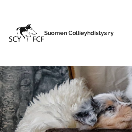
Siirry
sivun
sisältöön
Suomen Collieyhdistys ry