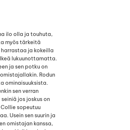
a ilo olla ja touhuta,
ta myös tärkeitä
 harrastaa ja kokeilla
ijälkeä lukuunottamatta.
seen ja sen potku on
n omistajallakin. Rodun
ta ominaisuuksista.
enkin sen verran
n seiniä jos joskus on
. Collie sopeutuu
aa. Usein sen suurin ja
en omistajan kanssa,