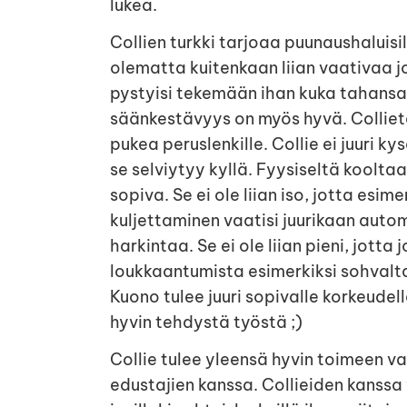
lukea.
Collien turkki tarjoaa puunaushaluisi
olematta kuitenkaan liian vaativaa jot
pystyisi tekemään ihan kuka tahansa
säänkestävyys on myös hyvä. Collieta 
pukea peruslenkille. Collie ei juuri ky
se selviytyy kyllä. Fyysiseltä kooltaa
sopiva. Se ei ole liian iso, jotta esim
kuljettaminen vaatisi juurikaan autom
harkintaa. Se ei ole liian pieni, jott
loukkaantumista esimerkiksi sohvalt
Kuono tulee juuri sopivalle korkeudell
hyvin tehdystä työstä ;)
Collie tulee yleensä hyvin toimeen v
edustajien kanssa. Collieiden kanss