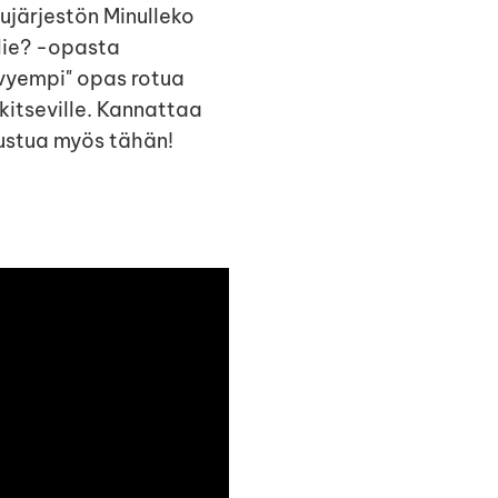
ujärjestön Minulleko
lie? -opasta
vyempi" opas rotua
kitseville. Kannattaa
ustua myös tähän!