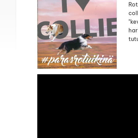
Rot
col
"ke
har
tut