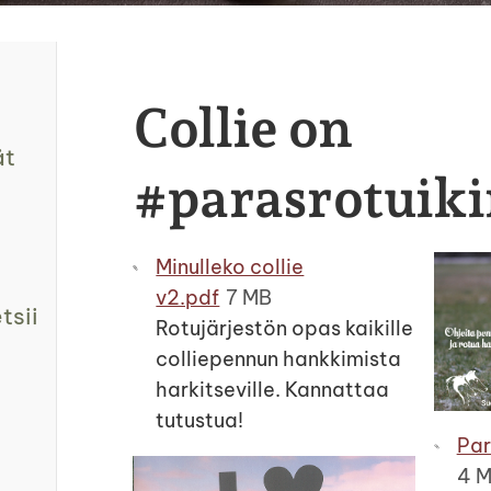
Collie on
ät
#parasrotuik
Minulleko collie
v2.pdf
7 MB
tsii
Rotujärjestön opas kaikille
colliepennun hankkimista
harkitseville. Kannattaa
tutustua!
Par
4 