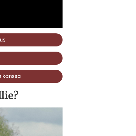
us
n kanssa
lie?