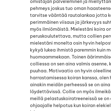
omistajan palveleminen ja miellyttäm
pehmeys joskus tuo oman haasteensa,
tarvitse vääntää rautalankaa jotta ko
perimmäinen viisaus ja järkevyys suh
myös ilmiömäistä. Mielestäni koira o
peruskoulutettava, mutta collien per
mielestäni monelta osin hyvin helpost
kykyä lukea ihmistä paremmin kuin m
huomaammekaan. Toinen äärimmäisen
colliessa on sen aina valmis asenne, k
puuhaa. Motivaatio on hyvin oleellin
harrastamisessa koiran kanssa, olen hy
ainakin meidän perheessä se on aina 
löydettävissä. Collie on myös ilmeikäs
meillä pelastuskoiratreeneissä se on o
ohjaajalle helpotus kun koiran elekie