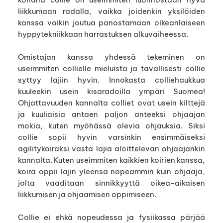
liikkumaan radalla, vaikka joidenkin yksilöiden
kanssa voikin joutua panostamaan oikeanlaiseen
hyppytekniikkaan harrastuksen alkuvaiheessa.
Omistajan kanssa yhdessä tekeminen on
useimmiten collielle mieluista ja tavallisesti collie
syttyy lajiin hyvin. Innokasta colliehaukkua
kuuleekin usein kisaradoilla ympäri Suomea!
Ohjattavuuden kannalta colliet ovat usein kilttejä
ja kuuliaisia antaen paljon anteeksi ohjaajan
mokia, kuten myöhässä olevia ohjauksia. Siksi
collie sopii hyvin varsinkin ensimmäiseksi
agilitykoiraksi vasta lajia aloittelevan ohjaajankin
kannalta. Kuten useimmiten kaikkien koirien kanssa,
koira oppii lajin yleensä nopeammin kuin ohjaaja,
jolta vaaditaan sinnikkyyttä oikea-aikaisen
liikkumisen ja ohjaamisen oppimiseen.
Collie ei ehkä nopeudessa ja fysiikassa pärjää