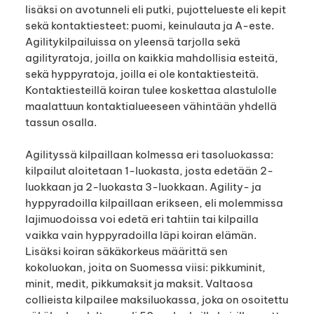
lisäksi on avotunneli eli putki, pujottelueste eli kepit
sekä kontaktiesteet: puomi, keinulauta ja A-este.
Agilitykilpailuissa on yleensä tarjolla sekä
agilityratoja, joilla on kaikkia mahdollisia esteitä,
sekä hyppyratoja, joilla ei ole kontaktiesteitä.
Kontaktiesteillä koiran tulee koskettaa alastulolle
maalattuun kontaktialueeseen vähintään yhdellä
tassun osalla.
Agilityssä kilpaillaan kolmessa eri tasoluokassa:
kilpailut aloitetaan 1-luokasta, josta edetään 2-
luokkaan ja 2-luokasta 3-luokkaan. Agility- ja
hyppyradoilla kilpaillaan erikseen, eli molemmissa
lajimuodoissa voi edetä eri tahtiin tai kilpailla
vaikka vain hyppyradoilla läpi koiran elämän.
Lisäksi koiran säkäkorkeus määrittä sen
kokoluokan, joita on Suomessa viisi: pikkuminit,
minit, medit, pikkumaksit ja maksit. Valtaosa
collieista kilpailee maksiluokassa, joka on osoitettu