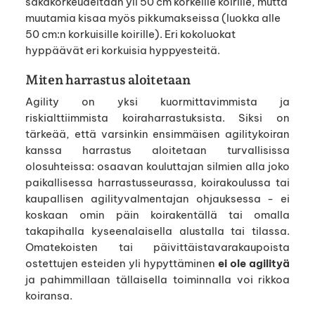
säkäkorkeudeltaan yli 50 cm korkeille koirille, mutta
muutamia kisaa myös pikkumakseissa (luokka alle
50 cm:n korkuisille koirille). Eri kokoluokat
hyppäävät eri korkuisia hyppyesteitä.
Miten harrastus aloitetaan
Agility on yksi kuormittavimmista ja
riskialttiimmista koiraharrastuksista. Siksi on
tärkeää, että varsinkin ensimmäisen agilitykoiran
kanssa harrastus aloitetaan turvallisissa
olosuhteissa: osaavan kouluttajan silmien alla joko
paikallisessa harrastusseurassa, koirakoulussa tai
kaupallisen agilityvalmentajan ohjauksessa - ei
koskaan omin päin koirakentällä tai omalla
takapihalla kyseenalaisella alustalla tai tilassa.
Omatekoisten tai päivittäistavarakaupoista
ostettujen esteiden yli hypyttäminen
ei ole agilityä
ja pahimmillaan tällaisella toiminnalla voi rikkoa
koiransa.