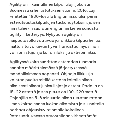
Agility on liikunnallinen kilpailulaji, joka sai
Suomessa urheilustatuksen vuonna 2016. Laji
kehitettiin 1980-luvulla Englannissa alun perin
esteratsastuskilpailujen taukonäytöksiin, ja sen
nimi tuleekin suoraan englannin kielen sanasta
agility = ketteryys. Nykyään agility on
huipputasolla vaativaa ja rankkaa kilpaurheilua,
mutta sitä voi aivan hyvin harrastaa myös ihan
vain omistajan ja koiran iloksi ja aktivoinniksi.
Agilityssä koira suorittaa esteradan tuomarin
ennalta määrittelemässä järjestyksessä
mahdollisimman nopeasti. Ohjaaja liikkuu ja
vaihtaa puolta reitillä kertoen koiralle oikea-
aikaisesti oikeat juoksulinjat ja esteet. Radalla on
15-22 estettä ja sen pituus on 100-220 metriä.
Ohjaajilla on 5-8 minuuttia aikaa tutustua rataan
ilman koiraa ennen luokan alkamista ja suunnitella
parhaat ohjauskuviot omalle koiralleen.
Ratasuorituksessa arvostellaan virheettömät