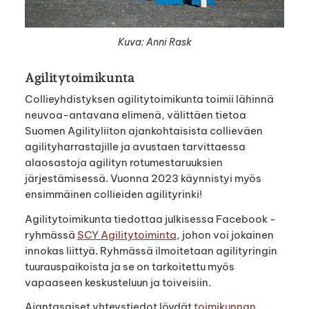
Kuva: Anni Rask
Agilitytoimikunta
Collieyhdistyksen agilitytoimikunta toimii lähinnä
neuvoa-antavana elimenä, välittäen tietoa
Suomen Agilityliiton ajankohtaisista collieväen
agilityharrastajille ja avustaen tarvittaessa
alaosastoja agilityn rotumestaruuksien
järjestämisessä. Vuonna 2023 käynnistyi myös
ensimmäinen collieiden agilityrinki!
Agilitytoimikunta tiedottaa julkisessa Facebook -
ryhmässä
SCY Agilitytoiminta
, johon voi jokainen
innokas liittyä. Ryhmässä ilmoitetaan agilityringin
tuurauspaikoista ja se on tarkoitettu myös
vapaaseen keskusteluun ja toiveisiin.
Ajantasaiset yhteystiedot löydät
toimikunnan