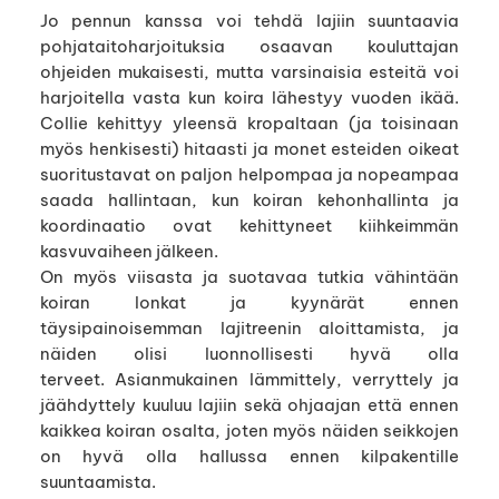
Jo pennun kanssa voi tehdä lajiin suuntaavia
pohjataitoharjoituksia osaavan kouluttajan
ohjeiden mukaisesti, mutta varsinaisia esteitä voi
harjoitella vasta kun koira lähestyy vuoden ikää.
Collie kehittyy yleensä kropaltaan (ja toisinaan
myös henkisesti) hitaasti ja monet esteiden oikeat
suoritustavat on paljon helpompaa ja nopeampaa
saada hallintaan, kun koiran kehonhallinta ja
koordinaatio ovat kehittyneet kiihkeimmän
kasvuvaiheen jälkeen.
On myös viisasta ja suotavaa tutkia vähintään
koiran lonkat ja kyynärät ennen
täysipainoisemman lajitreenin aloittamista, ja
näiden olisi luonnollisesti hyvä olla
terveet. Asianmukainen lämmittely, verryttely ja
jäähdyttely kuuluu lajiin sekä ohjaajan että ennen
kaikkea koiran osalta, joten myös näiden seikkojen
on hyvä olla hallussa ennen kilpakentille
suuntaamista.