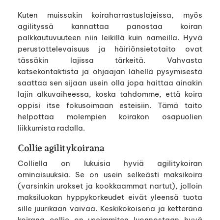
Kuten muissakin koiraharrastuslajeissa, myös
agilityssä kannattaa panostaa koiran
palkkautuvuuteen niin leikillä kuin nameilla. Hyvä
perustottelevaisuus ja häiriönsietotaito ovat
tässäkin lajissa tärkeitä. Vahvasta
katsekontaktista ja ohjaajan lähellä pysymisestä
saattaa sen sijaan usein olla jopa haittaa ainakin
lajin alkuvaiheessa, koska tahdomme, että koira
oppisi itse fokusoimaan esteisiin. Tämä taito
helpottaa molempien koirakon osapuolien
liikkumista radalla.
Collie agilitykoirana
Colliella on lukuisia hyviä agilitykoiran
ominaisuuksia. Se on usein selkeästi maksikoira
(varsinkin urokset ja kookkaammat nartut), jolloin
maksiluokan hyppykorkeudet eivät yleensä tuota
sille juurikaan vaivaa. Keskikokoisena ja ketteränä
koirana collie on useimmiten luonnostaan hyvä