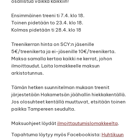
osallistua vaikka kaikkiin!
Ensimmäinen treeni ti 7.4. klo 18.
Toinen pidetään to 23.4. klo 18.
Kolmas pidetään ti 28.4. klo 18
Treenikerran hinta on SCY:n jäsenille
5€/treenikerta ja ei-jäsenille 10€/treenikerta.
Maksa samalla kertaa kaikki ne kerrat, johon
ilmoittaudut. Laita lomakkeelle maksun
arkistotunnus.
Tämän hetken suunnitelman mukaan treenit
järjestetään Hakametsän jäähallin hiekkakentällä.
Jos olosuhteet kentällä muuttuvat, etsitään toinen
paikka Tampereen seudulta.
Maksuohjeet löydät
ilmoittautumislomakkeelta
.
Tapahtuma löytyy myös Facebookista:
Huhtikuun