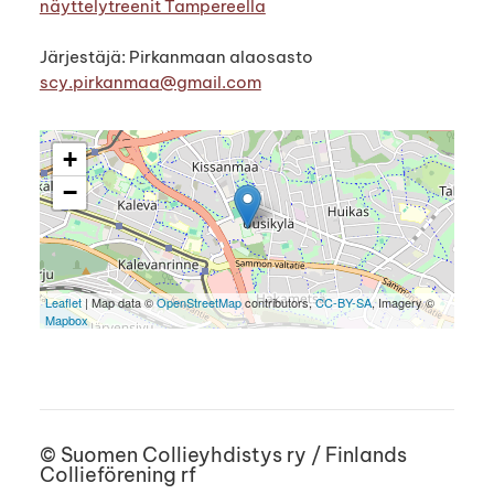
näyttelytreenit Tampereella
Järjestäjä: Pirkanmaan alaosasto
scy.pirkanmaa@gmail.com
+
−
Leaflet
| Map data ©
OpenStreetMap
contributors,
CC-BY-SA
, Imagery ©
Mapbox
©
Suomen Collieyhdistys ry / Finlands
Collieförening rf