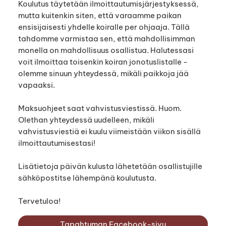
Koulutus täytetään ilmoittautumisjärjestyksessä,
mutta kuitenkin siten, että varaamme paikan
ensisijaisesti yhdelle koiralle per ohjaaja. Tällä
tahdomme varmistaa sen, että mahdollisimman
monella on mahdollisuus osallistua. Halutessasi
voit ilmoittaa toisenkin koiran jonotuslistalle -
olemme sinuun yhteydessä, mikäli paikkoja jää
vapaaksi.
Maksuohjeet saat vahvistusviestissä. Huom.
Olethan yhteydessä uudelleen, mikäli
vahvistusviestiä ei kuulu viimeistään viikon sisällä
ilmoittautumisestasi!
Lisätietoja päivän kulusta lähetetään osallistujille
sähköpostitse lähempänä koulutusta.
Tervetuloa!
Tapahtuman Facebook-sivu