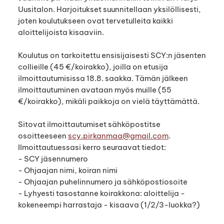
Uusitalon. Harjoitukset suunnitellaan yksilöllisesti,
joten koulutukseen ovat tervetulleita kaikki
aloittelijoista kisaaviin.
Koulutus on tarkoitettu ensisijaisesti SCY:n jäsenten
collieille (45 €/koirakko), joilla on etusija
ilmoittautumisissa 18.8. saakka. Tämän jälkeen
ilmoittautuminen avataan myös muille (55
€/koirakko), mikäli paikkoja on vielä täyttämättä.
Sitovat ilmoittautumiset sähköpostitse
osoitteeseen
scy.pirkanmaa@gmail.com
.
Ilmoittautuessasi kerro seuraavat tiedot:
- SCY jäsennumero
- Ohjaajan nimi, koiran nimi
- Ohjaajan puhelinnumero ja sähköpostiosoite
- Lyhyesti tasostanne koirakkona: aloittelija -
kokeneempi harrastaja - kisaava (1/2/3-luokka?)