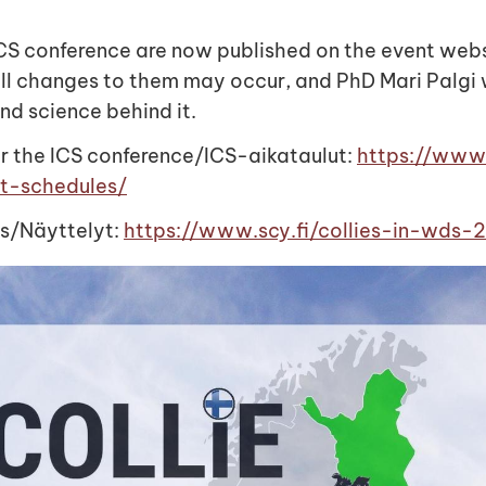
ICS conference are now published on the event webs
ll changes to them may occur, and PhD Mari Palgi w
nd science behind it.
r the ICS conference/ICS-aikataulut:
https://www.
ut-schedules/
ws/Näyttelyt:
https://www.scy.fi/collies-in-wds-2