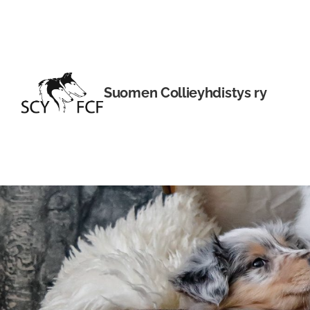
Siirry
sivun
sisältöön
Suomen Collieyhdistys ry