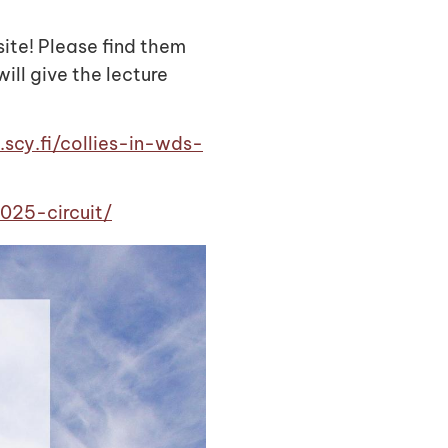
ite! Please find them
ill give the lecture
scy.fi/collies-in-wds-
025-circuit/