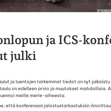
nlopun ja ICS-konf
t julki
ulut ja luentojen tarkemmat tiedot on nyt julkaistu
taulu on edelleen arvio ja muutokset mahdollisia. 
luennoi meille merle-aiheesta.
, että konferenssin jalostustarkastuksiin ilmoittau