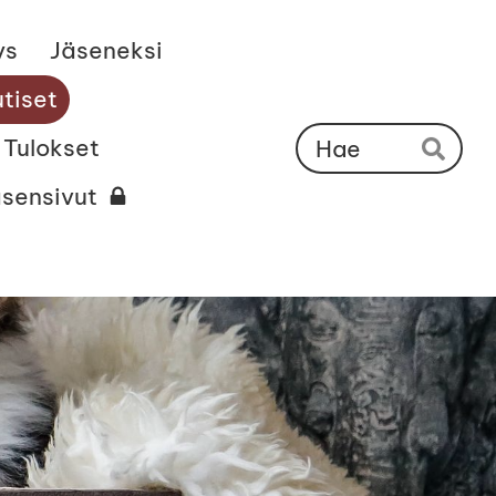
ys
Jäseneksi
tiset
Ha
Tulokset
Hae
äsensivut