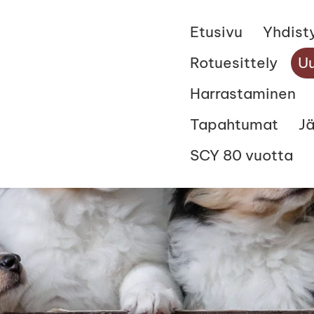
Etusivu
Yhdist
Rotuesittely
Uu
Harrastaminen
Tapahtumat
J
SCY 80 vuotta