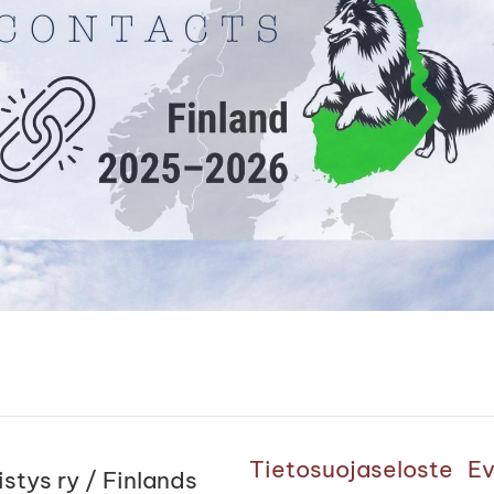
Tietosuojaseloste
Ev
stys ry / Finlands