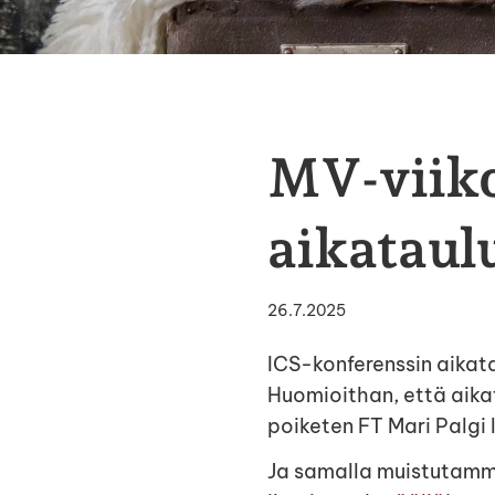
MV-viiko
aikataulu
26.7.2025
ICS-konferenssin aikata
Huomioithan, että aika
poiketen FT Mari Palgi 
Ja samalla muistutamme