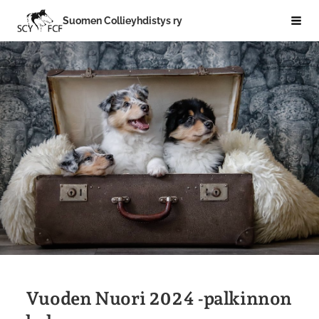
Siirry
Suomen Collieyhdistys ry
Hak
sivun
sisältöön
Vuoden Nuori 2024 -palkinnon